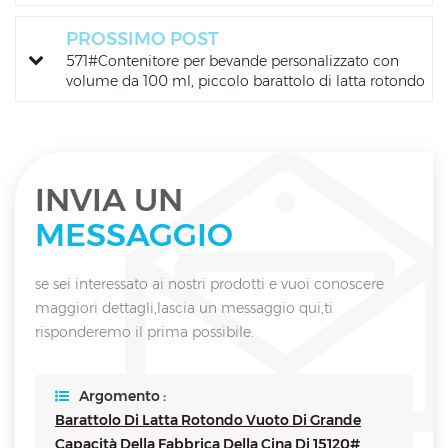
PROSSIMO POST
571#Contenitore per bevande personalizzato con
volume da 100 ml, piccolo barattolo di latta rotondo
con stampa a colori
INVIA UN
MESSAGGIO
se sei interessato ai nostri prodotti e vuoi conoscere
maggiori dettagli,lascia un messaggio qui,ti
risponderemo il prima possibile.
Argomento :
Barattolo Di Latta Rotondo Vuoto Di Grande
Capacità Della Fabbrica Della Cina Di 15120#