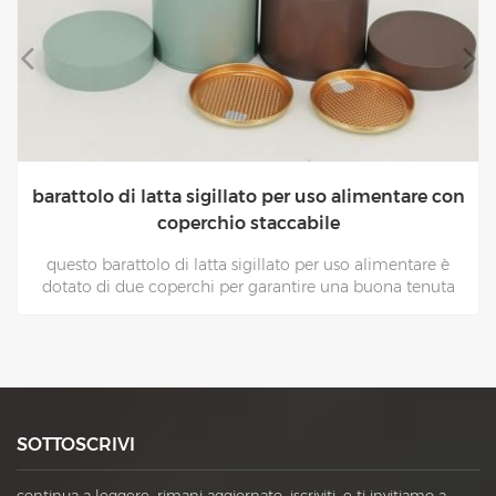
lattine di latta a cilindro rosso buone lattine per il
tè ermetiche per uso alimentare
questo lattine cilindriche di banda stagnata lattine da tè
per uso alimentare serve per confezionare tè/cibo
secco/cioccolato ecc.,è un buon contenitore metallico
ermetico per uso alimentare ,non'non necessita di
macchina e può essere sigillato a mano.
SOTTOSCRIVI
continua a leggere, rimani aggiornato, iscriviti, e ti invitiamo a