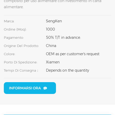
composito per uso alimentare con rivestimento in carta
alimentare.
SengKen
Marca:
1000
Ordine (moq):
50% T/T in advance.
Pagamento:
China
Origine Del Prodotto:
OEM as per customer's request
Colore:
Xiamen
Porto Di Spedizione:
Depends on the quantity
Tempi Di Consegna：
INFORMARSI ORA