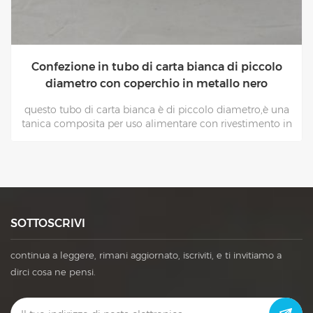
 piccolo
lattine di carta per imballaggio di ciocc
 nero
regalo di natale con coperchio di lat
metro,è una
questo lattine di carta con coperchio di latta se
stimento in
confezionare regali di Natale o cioccolato,è
mballaggio
contenitore composito per uso alimentare 
rivestimento in foglio di alluminio a prova di g
SOTTOSCRIVI
continua a leggere, rimani aggiornato, iscriviti, e ti invitiamo a
dirci cosa ne pensi.