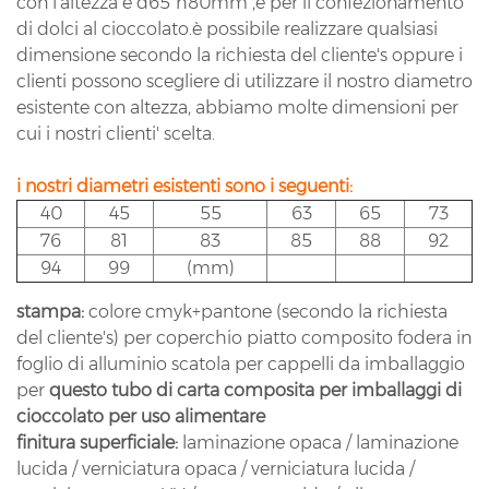
con l'altezza è d65*h80mm ,è per il confezionamento
di dolci al cioccolato.è possibile realizzare qualsiasi
dimensione secondo la richiesta del cliente's oppure i
clienti possono scegliere di utilizzare il nostro diametro
esistente con altezza, abbiamo molte dimensioni per
cui i nostri clienti' scelta.
i nostri diametri esistenti sono i seguenti:
40
45
55
63
65
73
76
81
83
85
88
92
94
99
(mm)
stampa:
colore cmyk+pantone (secondo la richiesta
del cliente's) per coperchio piatto composito fodera in
foglio di alluminio scatola per cappelli da imballaggio
per
questo
tubo di carta composita per imballaggi di
cioccolato per uso alimentare
finitura superficiale:
laminazione opaca / laminazione
lucida / verniciatura opaca / verniciatura lucida /