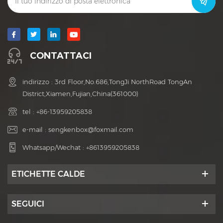
CONTATTACI
indirizzo : 3rd Floor,No.686,TongJi NorthRoad TongAn
District,Xiamen,Fujian,China(361000)
tel :
+86-13959205838
e-mail :
sengkenbox@foxmail.com
Whatsapp/Wechat :
+8613959205838
ETICHETTE CALDE
SEGUICI