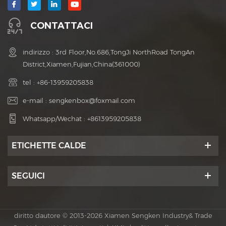
CONTATTACI
indirizzo : 3rd Floor,No.686,TongJi NorthRoad TongAn
District,Xiamen,Fujian,China(361000)
tel :
+86-13959205838
e-mail :
sengkenbox@foxmail.com
Whatsapp/Wechat :
+8613959205838
ETICHETTE CALDE
SEGUICI
diritto dautore © 2013-2026 Xiamen Sengken Industry& Trade