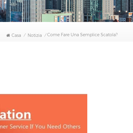
Come Fare Una Semplice Scatola?
Casa
Notizia
/
/