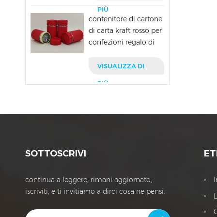
PIÙ
contenitore di cartone
di carta kraft rosso per
confezioni regalo di
natale
VISUALIZZA DI
PIÙ
SOTTOSCRIVI
ET
continua a leggere, rimani aggiornato,
iscriviti, e ti invitiamo a dirci cosa ne pensi.
L