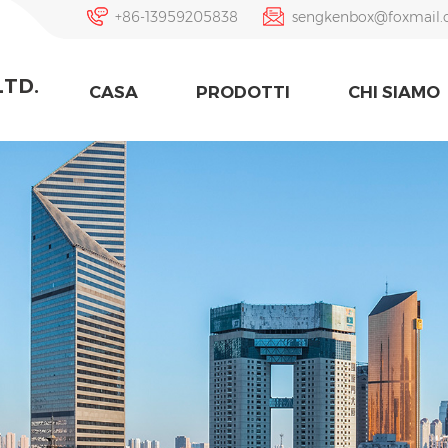
+86-13959205838
sengkenbox@foxmail
LTD.
CASA
PRODOTTI
CHI SIAMO