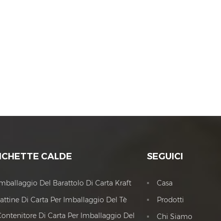
ICHETTE CALDE
SEGUICI
Imballaggio Del Barattolo Di Carta Kraft
Casa
attine Di Carta Per Imballaggio Del Tè
Prodotti
Contenitore Di Carta Per Imballaggio Del
Chi Siamo