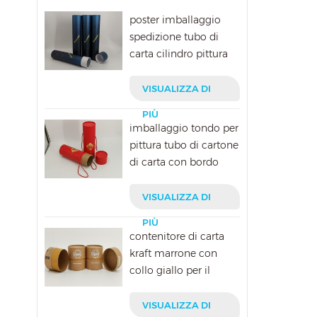
poster imballaggio
spedizione tubo di
carta cilindro pittura
spedizione scatola di
cartone
VISUALIZZA DI
PIÙ
imballaggio tondo per
pittura tubo di cartone
di carta con bordo
arrotolato con corda
VISUALIZZA DI
PIÙ
contenitore di carta
kraft marrone con
collo giallo per il
confezionamento di
vitamine
VISUALIZZA DI