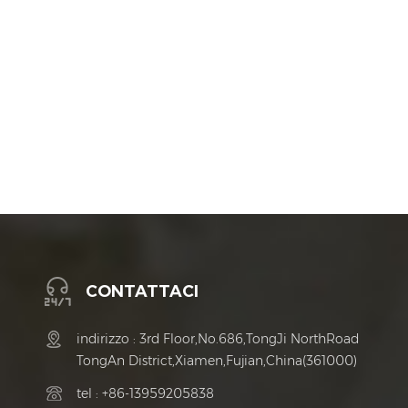
CONTATTACI
indirizzo : 3rd Floor,No.686,TongJi NorthRoad
TongAn District,Xiamen,Fujian,China(361000)
tel :
+86-13959205838