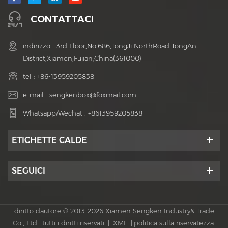
CONTATTACI
indirizzo : 3rd Floor,No.686,TongJi NorthRoad TongAn
District,Xiamen,Fujian,China(361000)
tel :
+86-13959205838
e-mail :
sengkenbox@foxmail.com
Whatsapp/Wechat :
+8613959205838
ETICHETTE CALDE
SEGUICI
diritto dautore © 2013-2026 Xiamen Sengken Industry& Trade
Co., Ltd.. tutti i diritti riservati. |
XML
|
politica sulla riservatezza