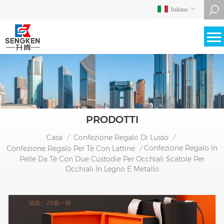
Italiano
PRODOTTI
Casa
Confezione Regalo Di Lusso
/
/
Confezione Regalo In
Confezione Regalo Per Tè Con Lattine
/
Pelle Da Tè Con Due Custodie Per Occhiali Scatole Per
Occhiali In Legno E Metallo