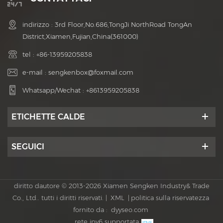
indirizzo : 3rd Floor,No.686,TongJi NorthRoad TongAn
District,Xiamen,Fujian,China(361000)
tel :
+86-13959205838
e-mail :
sengkenbox@foxmail.com
Whatsapp/Wechat :
+8613959205838
ETICHETTE CALDE
SEGUICI
diritto dautore © 2013-2026 Xiamen Sengken Industry& Trade
Co., Ltd.. tutti i diritti riservati. |
XML
|
politica sulla riservatezza
fornito da :
dyyseo.com
rete ipv6 supportata